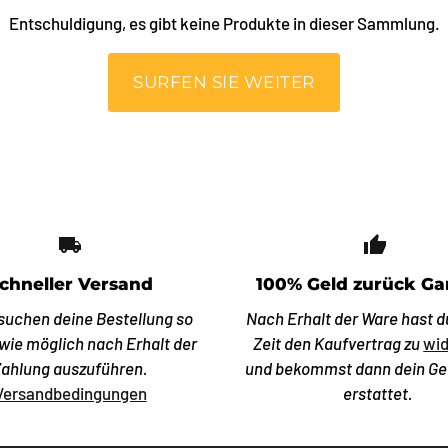
Entschuldigung, es gibt keine Produkte in dieser Sammlung.
SURFEN SIE WEITER
local_shipping
thumb_
chneller Versand
100% Geld zurück Ga
suchen deine Bestellung so
Nach Erhalt der Ware hast d
 wie möglich nach Erhalt der
Zeit den Kaufvertrag zu
wid
Zahlung auszuführen.
und bekommst dann dein Ge
Versandbedingungen
erstattet.