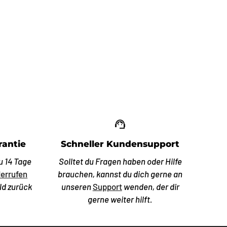
up_off_alt
support_agent
rantie
Schneller Kundensupport
u 14 Tage
Solltet du Fragen haben oder Hilfe
errufen
brauchen, kannst du dich gerne an
ld zurück
unseren
Support
wenden, der dir
gerne weiter hilft.