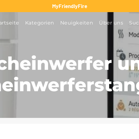
MyFriendlyFire
artseite
Kategorien
Neuigkeiten
Über uns
Su
cheinwerfer u
einwerfersta