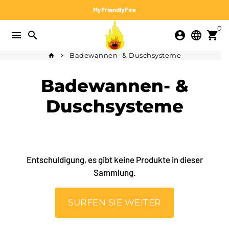
Direkt
MyFriendlyFire
zum
0
Inhalt
menu
search
account_circle
language
shopping_cart
Badewannen- & Duschsysteme
home
keyboard_arrow_right
Badewannen- &
Duschsysteme
Entschuldigung, es gibt keine Produkte in dieser
Sammlung.
SURFEN SIE WEITER