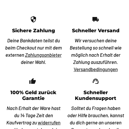
security
local_shipping
Sichere Zahlung
Schneller Versand
Deine Bankdaten teilst du
Wir versuchen deine
beim Checkout nur mit dem
Bestellung so schnell wie
externen
Zahlungsanbieter
möglich nach Erhalt der
deiner Wahl.
Zahlung auszuführen.
Versandbedingungen
thumb_up_off_alt
support_agent
100% Geld zurück
Schneller
Garantie
Kundensupport
Nach Erhalt der Ware hast
Solltet du Fragen haben
du 14 Tage Zeit den
oder Hilfe brauchen, kannst
Kaufvertrag zu
widerrufen
du dich gerne an unseren