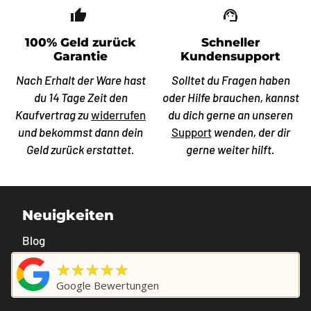
thumb_up_off_alt
support_agent
100% Geld zurück
Schneller
Garantie
Kundensupport
Nach Erhalt der Ware hast
Solltet du Fragen haben
du 14 Tage Zeit den
oder Hilfe brauchen, kannst
Kaufvertrag zu
widerrufen
du dich gerne an unseren
und bekommst dann dein
Support
wenden, der dir
Geld zurück erstattet.
gerne weiter hilft.
Neuigkeiten
Blog
★★★★★
Google Bewertungen