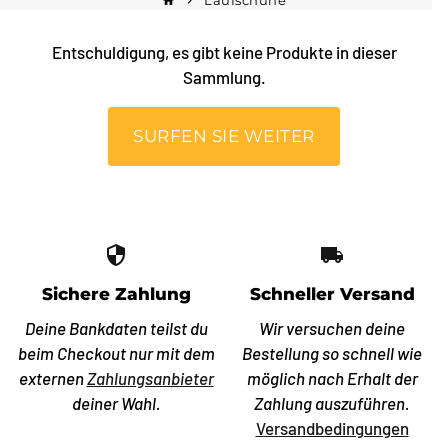
Laufschuhe
home
keyboard_arrow_right
Entschuldigung, es gibt keine Produkte in dieser
Sammlung.
SURFEN SIE WEITER
security
local_shipping
Sichere Zahlung
Schneller Versand
Deine Bankdaten teilst du
Wir versuchen deine
beim Checkout nur mit dem
Bestellung so schnell wie
externen
Zahlungsanbieter
möglich nach Erhalt der
deiner Wahl.
Zahlung auszuführen.
Versandbedingungen