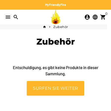
Direkt
MyFriendlyFire
zum
0
Inhalt
menu
search
account_circle
language
shopping_cart
Zubehör
home
keyboard_arrow_right
Zubehör
Entschuldigung, es gibt keine Produkte in dieser
Sammlung.
SURFEN SIE WEITER