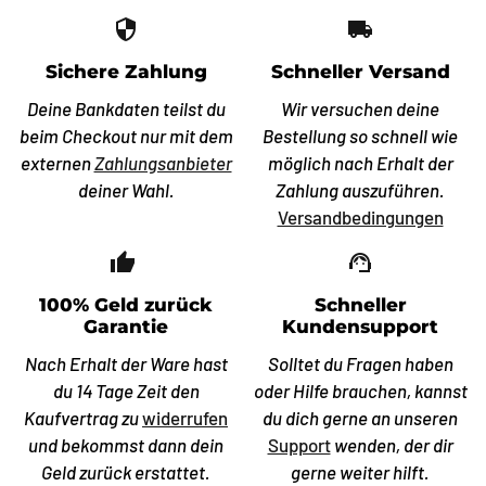
security
local_shipping
Sichere Zahlung
Schneller Versand
Deine Bankdaten teilst du
Wir versuchen deine
beim Checkout nur mit dem
Bestellung so schnell wie
externen
Zahlungsanbieter
möglich nach Erhalt der
deiner Wahl.
Zahlung auszuführen.
Versandbedingungen
thumb_up_off_alt
support_agent
100% Geld zurück
Schneller
Garantie
Kundensupport
Nach Erhalt der Ware hast
Solltet du Fragen haben
du 14 Tage Zeit den
oder Hilfe brauchen, kannst
Kaufvertrag zu
widerrufen
du dich gerne an unseren
und bekommst dann dein
Support
wenden, der dir
Geld zurück erstattet.
gerne weiter hilft.