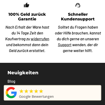
thumb_up_off_alt
support_agent
100% Geld zurück
Schneller
Garantie
Kundensupport
Nach Erhalt der Ware hast
Solltet du Fragen haben
du 14 Tage Zeit den
oder Hilfe brauchen, kannst
Kaufvertrag zu
widerrufen
du dich gerne an unseren
und bekommst dann dein
Support
wenden, der dir
Geld zurück erstattet.
gerne weiter hilft.
Neuigkeiten
Blog
★★★★★
Google Bewertungen