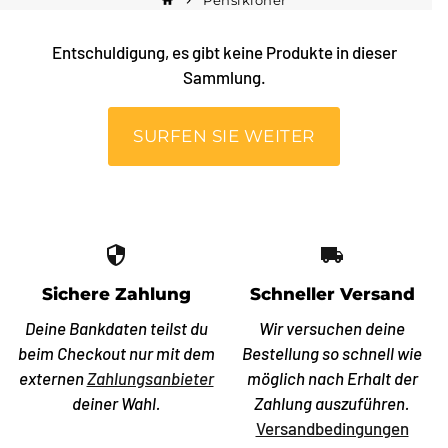
Pensikloner
home
keyboard_arrow_right
Entschuldigung, es gibt keine Produkte in dieser
Sammlung.
SURFEN SIE WEITER
security
local_shipping
Sichere Zahlung
Schneller Versand
Deine Bankdaten teilst du
Wir versuchen deine
beim Checkout nur mit dem
Bestellung so schnell wie
externen
Zahlungsanbieter
möglich nach Erhalt der
deiner Wahl.
Zahlung auszuführen.
Versandbedingungen