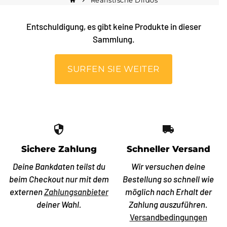
Realistische Dildos
home
keyboard_arrow_right
Entschuldigung, es gibt keine Produkte in dieser
Sammlung.
SURFEN SIE WEITER
security
local_shipping
Sichere Zahlung
Schneller Versand
Deine Bankdaten teilst du
Wir versuchen deine
beim Checkout nur mit dem
Bestellung so schnell wie
externen
Zahlungsanbieter
möglich nach Erhalt der
deiner Wahl.
Zahlung auszuführen.
Versandbedingungen