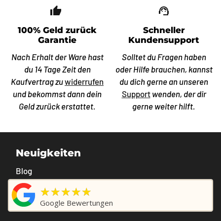
thumb_up_off_alt
support_agent
100% Geld zurück
Schneller
Garantie
Kundensupport
Nach Erhalt der Ware hast
Solltet du Fragen haben
du 14 Tage Zeit den
oder Hilfe brauchen, kannst
Kaufvertrag zu
widerrufen
du dich gerne an unseren
und bekommst dann dein
Support
wenden, der dir
Geld zurück erstattet.
gerne weiter hilft.
Neuigkeiten
Blog
★★★★★
Google Bewertungen