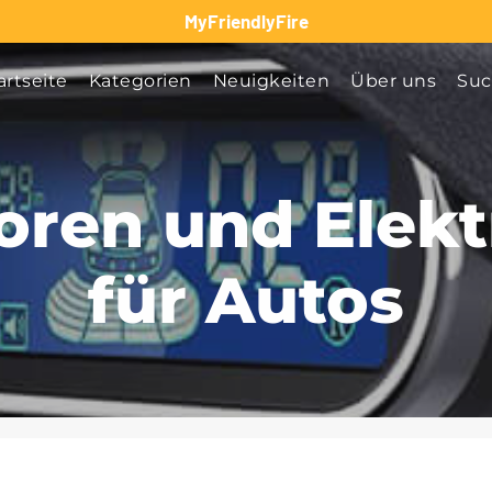
MyFriendlyFire
artseite
Kategorien
Neuigkeiten
Über uns
Su
oren und Elekt
für Autos