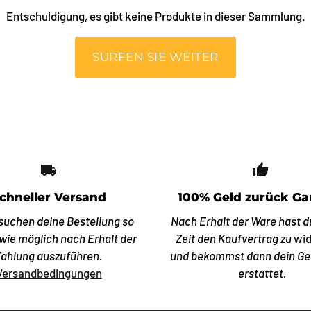
Entschuldigung, es gibt keine Produkte in dieser Sammlung.
SURFEN SIE WEITER
local_shipping
thumb_
chneller Versand
100% Geld zurück Ga
suchen deine Bestellung so
Nach Erhalt der Ware hast d
 wie möglich nach Erhalt der
Zeit den Kaufvertrag zu
wid
Zahlung auszuführen.
und bekommst dann dein Ge
Versandbedingungen
erstattet.