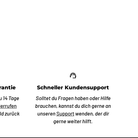
up_off_alt
support_agent
rantie
Schneller Kundensupport
u 14 Tage
Solltet du Fragen haben oder Hilfe
errufen
brauchen, kannst du dich gerne an
ld zurück
unseren
Support
wenden, der dir
gerne weiter hilft.