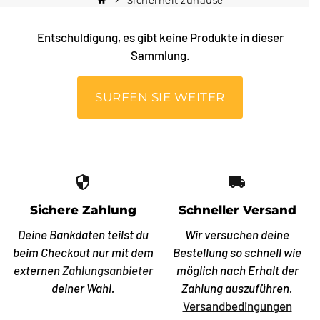
Sicherheit zuhause
home
keyboard_arrow_right
Entschuldigung, es gibt keine Produkte in dieser
Sammlung.
SURFEN SIE WEITER
security
local_shipping
Sichere Zahlung
Schneller Versand
Deine Bankdaten teilst du
Wir versuchen deine
beim Checkout nur mit dem
Bestellung so schnell wie
externen
Zahlungsanbieter
möglich nach Erhalt der
deiner Wahl.
Zahlung auszuführen.
Versandbedingungen