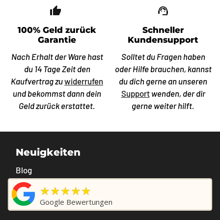
thumb_up_off_alt
support_agent
100% Geld zurück
Schneller
Garantie
Kundensupport
Nach Erhalt der Ware hast
Solltet du Fragen haben
du 14 Tage Zeit den
oder Hilfe brauchen, kannst
Kaufvertrag zu
widerrufen
du dich gerne an unseren
und bekommst dann dein
Support
wenden, der dir
Geld zurück erstattet.
gerne weiter hilft.
Neuigkeiten
Blog
★★★★★
Google Bewertungen