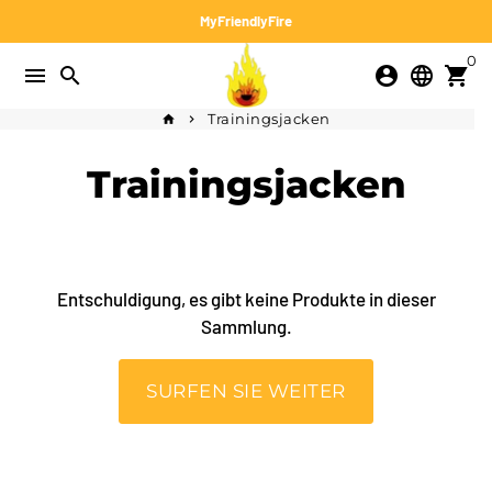
Direkt
MyFriendlyFire
zum
0
Inhalt
menu
search
account_circle
language
shopping_cart
Trainingsjacken
home
keyboard_arrow_right
Trainingsjacken
Entschuldigung, es gibt keine Produkte in dieser
Sammlung.
SURFEN SIE WEITER