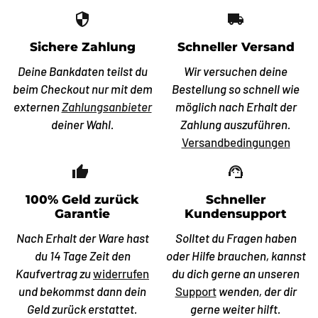
security
local_shipping
Sichere Zahlung
Schneller Versand
Deine Bankdaten teilst du
Wir versuchen deine
beim Checkout nur mit dem
Bestellung so schnell wie
externen
Zahlungsanbieter
möglich nach Erhalt der
deiner Wahl.
Zahlung auszuführen.
Versandbedingungen
thumb_up_off_alt
support_agent
100% Geld zurück
Schneller
Garantie
Kundensupport
Nach Erhalt der Ware hast
Solltet du Fragen haben
du 14 Tage Zeit den
oder Hilfe brauchen, kannst
Kaufvertrag zu
widerrufen
du dich gerne an unseren
und bekommst dann dein
Support
wenden, der dir
Geld zurück erstattet.
gerne weiter hilft.