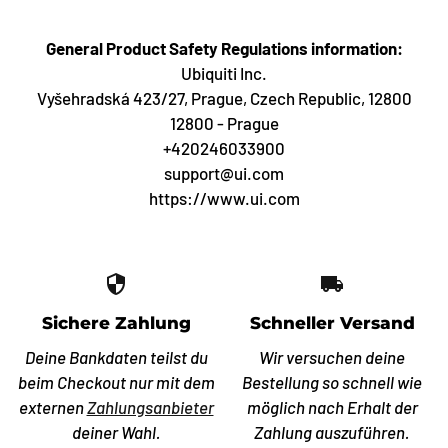
General Product Safety Regulations information:
Ubiquiti Inc.
Vyšehradská 423/27, Prague, Czech Republic, 12800
12800 - Prague
+420246033900
support@ui.com
https://www.ui.com
security
local_shipping
Sichere Zahlung
Schneller Versand
Deine Bankdaten teilst du
Wir versuchen deine
beim Checkout nur mit dem
Bestellung so schnell wie
externen
Zahlungsanbieter
möglich nach Erhalt der
deiner Wahl.
Zahlung auszuführen.