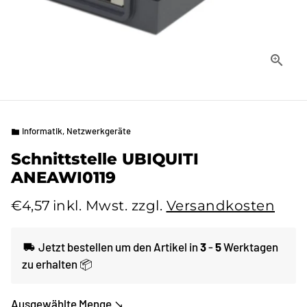
Informatik, Netzwerkgeräte
folder
Schnittstelle UBIQUITI
ANEAWI0119
€4,57
inkl. Mwst. zzgl.
Versandkosten
Jetzt bestellen um den Artikel in
3
-
5
Werktagen
local_shipping
zu erhalten 📦
Ausgewählte Menge ↘