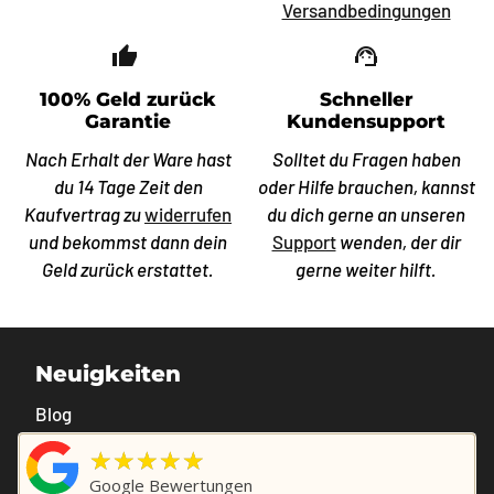
Versandbedingungen
thumb_up_off_alt
support_agent
100% Geld zurück
Schneller
Garantie
Kundensupport
Nach Erhalt der Ware hast
Solltet du Fragen haben
du 14 Tage Zeit den
oder Hilfe brauchen, kannst
Kaufvertrag zu
widerrufen
du dich gerne an unseren
und bekommst dann dein
Support
wenden, der dir
Geld zurück erstattet.
gerne weiter hilft.
Neuigkeiten
Blog
★★★★★
Google Bewertungen