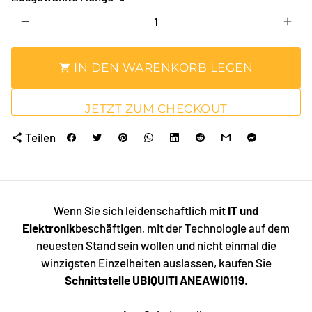
remove
add
IN DEN WARENKORB LEGEN
shopping_cart
JETZT ZUM CHECKOUT
Teilen
share
Wenn Sie sich leidenschaftlich mit
IT und
Elektronik
beschäftigen, mit der Technologie auf dem
neuesten Stand sein wollen und nicht einmal die
winzigsten Einzelheiten auslassen, kaufen Sie
Schnittstelle UBIQUITI ANEAWI0119
.